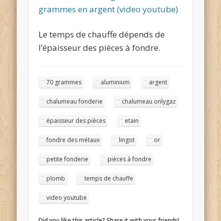
grammes en argent (video youtube)
Le temps de chauffe dépends de
l’épaisseur des pièces à fondre.
70 grammes
aluminium
argent
chalumeau fonderie
chalumeau onlygaz
épaisseur des pièces
etain
fondre des métaux
lingot
or
petite fonderie
pièces à fondre
plomb
temps de chauffe
video youtube
Did you like this article? Share it with your friends!