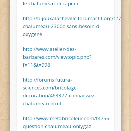
le-chalumeau-decapeur
http://bijouxalacheville.forumactif.org/t2756-
chalumeau-2300c-sans-besoin-d-
oxygene
http://www.atelier-des-
barbares.com/viewtopic.php?
f=11&t=998
http://forums.futura-
sciences.com/bricolage-
decoration/463377-connaissez-
chalumeau.html
http://www.metabricoleur.com/t4755-
question-chalumeau-onlygaz