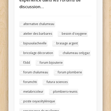
discussion…
alternative chalumeau
atelier des barbares
besoin d'oxygene
bijouxalacheville
brasage argent
bricolage décoration
chalumeau onlygaz
f3dd
forum bijouterie
forum chalumeau
forum plomberie
forumchti
futura sciences
metabricoleur
plombiers-reunis
poste oxyacétylénique
renaissance de ma ferme