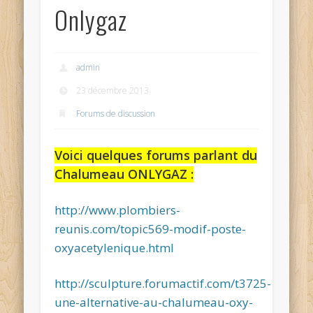
Onlygaz
admin
23 décembre 2013
Forums de discussion
Voici quelques forums parlant du
Chalumeau ONLYGAZ :
http://www.plombiers-
reunis.com/topic569-modif-poste-
oxyacetylenique.html
http://sculpture.forumactif.com/t3725-
une-alternative-au-chalumeau-oxy-