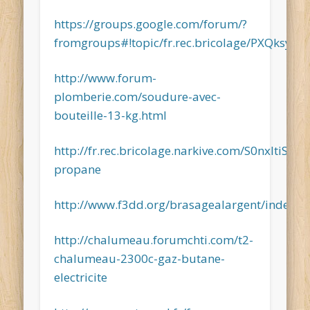
https://groups.google.com/forum/?
fromgroups#!topic/fr.rec.bricolage/PXQksy0X
http://www.forum-
plomberie.com/soudure-avec-
bouteille-13-kg.html
http://fr.rec.bricolage.narkive.com/S0nxItiS/c
propane
http://www.f3dd.org/brasagealargent/index.h
http://chalumeau.forumchti.com/t2-
chalumeau-2300c-gaz-butane-
electricite