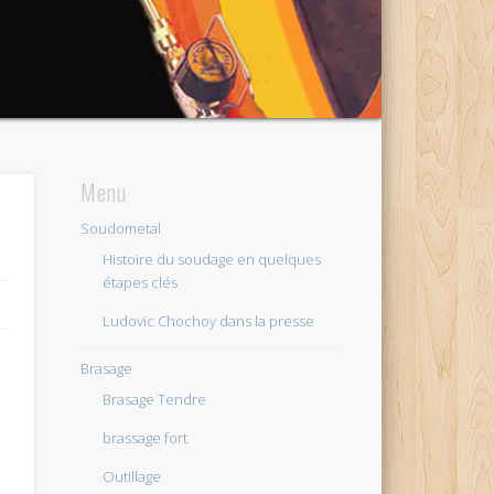
Menu
Soudometal
Histoire du soudage en quelques
étapes clés
Ludovic Chochoy dans la presse
Brasage
Brasage Tendre
brassage fort
Outillage